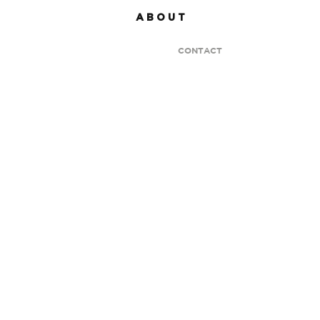
A B O U T
CONTACT