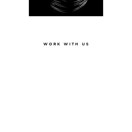
W O R K W I T H U S