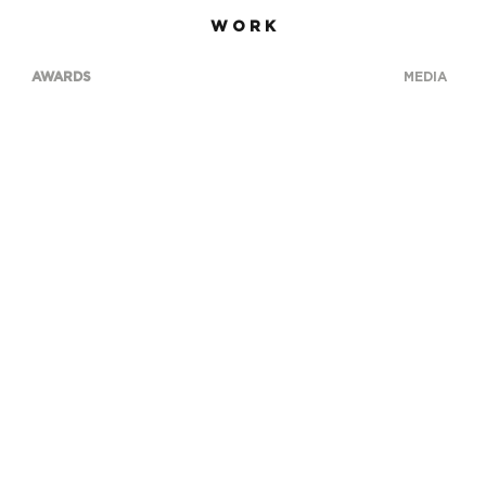
W O R K
AWARDS
MEDIA