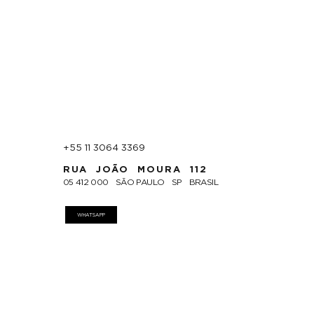
+55 11 3064 3369
RUA JOÃO MOURA 112
05 412 000 SÃO PAULO SP BRASIL
WHATSAPP