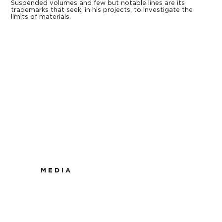
Suspended volumes and few but notable lines are its
trademarks that seek, in his projects, to investigate the
limits of materials.
M E D I A