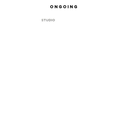
O N G O I N G
STUDIO