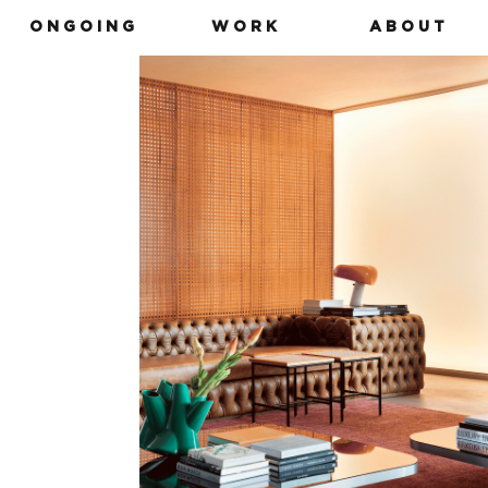
O N G O I N G
W O R K
A B O U T