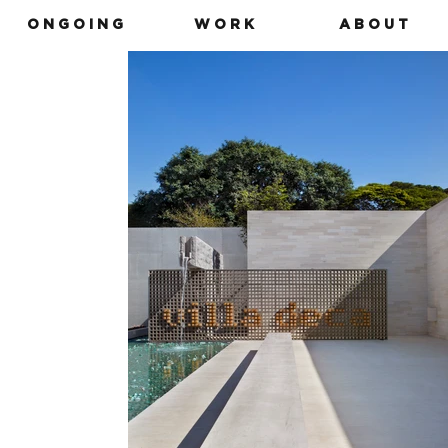
O N G O I N G
W O R K
A B O U T