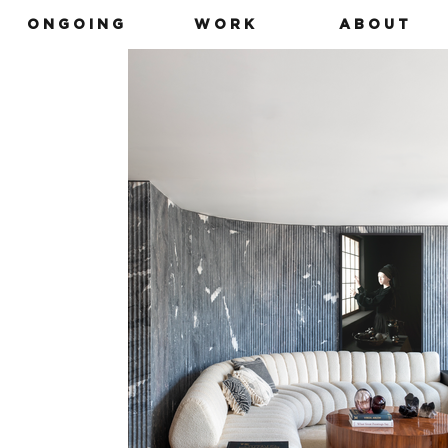
O N G O I N G
W O R K
A B O U T