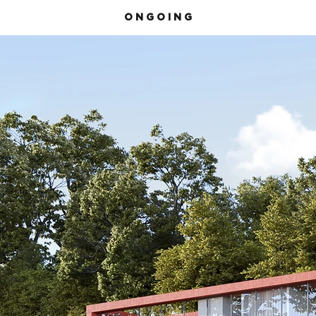
O N G O I N G