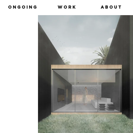
O N G O I N G
W O R K
A B O U T