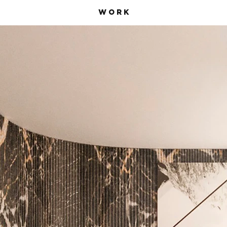
W O R K