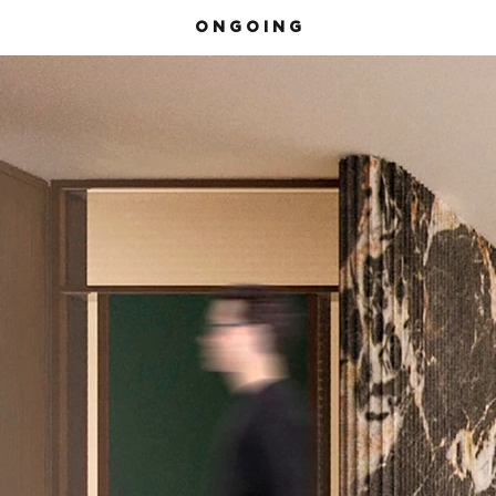
O N G O I N G