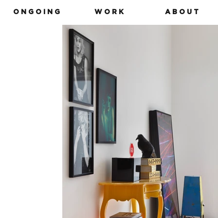
O N G O I N G
W O R K
A B O U T