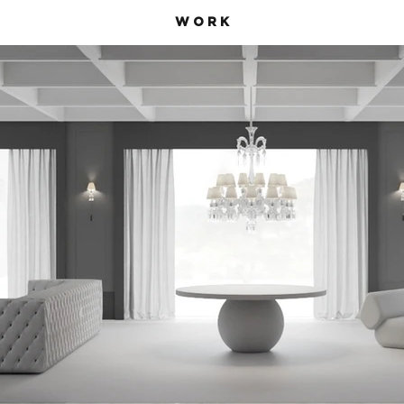
W O R K