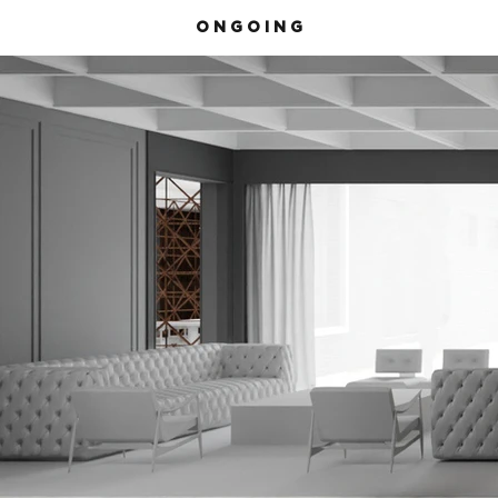
O N G O I N G