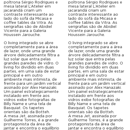
poltrona Sérgio Rodrigues e
poltrona Sérgio Rodrigues e
mesa lateral L’Atelier em
mesa lateral L’Atelier em
jacarandá criam um
jacarandá criam um
contraste interessante ao
contraste interessante ao
lado do sofá da Micasa e
lado do sofá da Micasa e
coffee tables da Vitra. As
coffee tables da Vitra. As
serigrafias são de Abidiel
serigrafias são de Abidiel
Vicente para a Galeria
Vicente para a Galeria
Houssein Jarouche.
Houssein Jarouche.
O living integrado se abre
O living integrado se abre
completamente para a área
completamente para a área
de lazer, onde uma grande
de lazer, onde uma grande
árvore delicadamente filtra a
árvore delicadamente filtra a
luz solar que entra pelas
luz solar que entra pelas
grandes paredes de vidro. O
grandes paredes de vidro. O
living foi dividido em duas
living foi dividido em duas
partes, em uma sala de estar
partes, em uma sala de estar
principal e em outro
principal e em outro
ambiente mais intimista, de
ambiente mais intimista, de
frente para um jardim vertical
frente para um jardim vertical
assinado por Alex Hanazaki.
assinado por Alex Hanazaki.
Um painel estrategicamente
Um painel estrategicamente
instalado em frente aos
instalado em frente aos
vidros exibe fotografias de
vidros exibe fotografias de
Billy Name e uma tela de
Billy Name e uma tela de
Basquiat. Os tapetes
Basquiat. Os tapetes
orientais são da Botteh.
orientais são da Botteh.
A mesa Jet, assinada por
A mesa Jet, assinada por
Guilherme Torres, é a grande
Guilherme Torres, é a grande
protagonista da área de
protagonista da área de
jantar e encontra o equilíbrio
jantar e encontra o equilíbrio