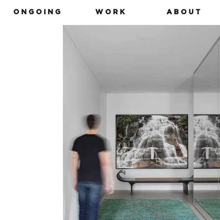
O N G O I N G
W O R K
A B O U T