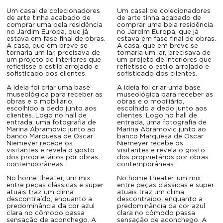
Um casal de colecionadores
Um casal de colecionadores
de arte tinha acabado de
de arte tinha acabado de
comprar uma bela residência
comprar uma bela residência
no Jardim Europa, que já
no Jardim Europa, que já
estava em fase final de obras.
estava em fase final de obras.
A casa, que em breve se
A casa, que em breve se
tornaria um lar, precisava de
tornaria um lar, precisava de
um projeto de interiores que
um projeto de interiores que
refletisse o estilo arrojado e
refletisse o estilo arrojado e
sofisticado dos clientes.
sofisticado dos clientes.
A ideia foi criar uma base
A ideia foi criar uma base
museológica para receber as
museológica para receber as
obras e o mobiliário,
obras e o mobiliário,
escolhido a dedo junto aos
escolhido a dedo junto aos
clientes. Logo no hall de
clientes. Logo no hall de
entrada, uma fotografia de
entrada, uma fotografia de
Marina Abramovic junto ao
Marina Abramovic junto ao
banco Marquesa de Oscar
banco Marquesa de Oscar
Niemeyer recebe os
Niemeyer recebe os
visitantes e revela o gosto
visitantes e revela o gosto
dos proprietários por obras
dos proprietários por obras
contemporâneas.
contemporâneas.
No home theater, um mix
No home theater, um mix
entre peças clássicas e super
entre peças clássicas e super
atuais traz um clima
atuais traz um clima
descontraído, enquanto a
descontraído, enquanto a
predominância da cor azul
predominância da cor azul
clara no cômodo passa
clara no cômodo passa
sensação de aconchego. A
sensação de aconchego. A